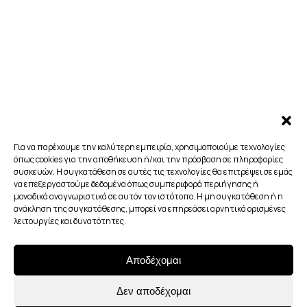
Για να παρέχουμε την καλύτερη εμπειρία, χρησιμοποιούμε τεχνολογίες
όπως cookies για την αποθήκευση ή/και την πρόσβαση σε πληροφορίες
συσκευών. Η συγκατάθεση σε αυτές τις τεχνολογίες θα επιτρέψει σε εμάς
να επεξεργαστούμε δεδομένα όπως συμπεριφορά περιήγησης ή
μοναδικά αναγνωριστικά σε αυτόν τον ιστότοπο. Η μη συγκατάθεση ή η
ανάκληση της συγκατάθεσης, μπορεί να επηρεάσει αρνητικά ορισμένες
λειτουργίες και δυνατότητες.
Αποδέχομαι
Δεν αποδέχομαι