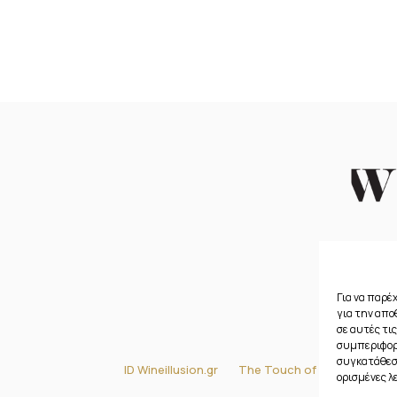
Για να παρέ
για την απ
σε αυτές τι
συμπεριφορά
συγκατάθεση
ID Wineillusion.gr
The Touch of Gastronomy
ορισμένες λ