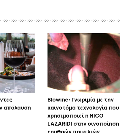
οντες
Blowine: Γνωριμία με την
ην απόλαυση
καινοτόμα τεχνολογία που
χρησιμοποιεί η NICO
LAZARIDI στην οινοποίηση
ερυθρών ποικιλιών.