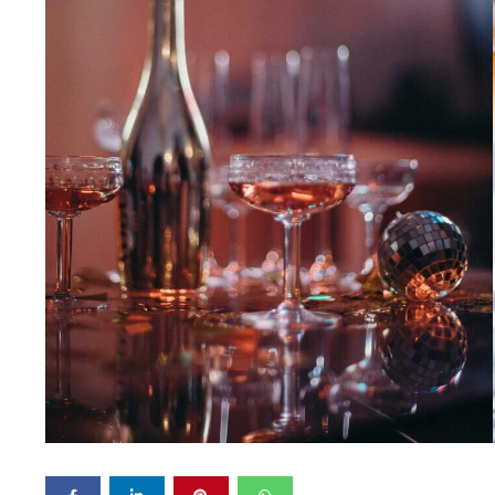
NIGHT
&
MORE
TRAVELOGUE
LIFESTYLE
CONTACT
US
Search