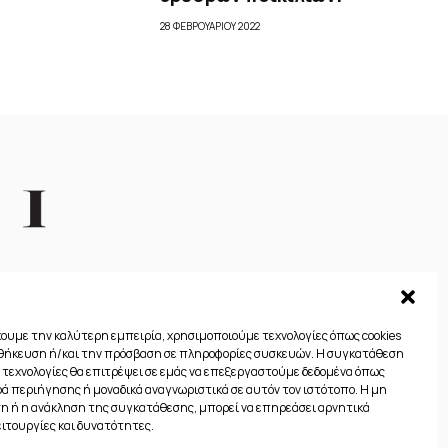
28 ΦΕΒΡΟΥΑΡΊΟΥ 2022
χουμε την καλύτερη εμπειρία, χρησιμοποιούμε τεχνολογίες όπως cookies
οθήκευση ή/και την πρόσβαση σε πληροφορίες συσκευών. Η συγκατάθεση
ς τεχνολογίες θα επιτρέψει σε εμάς να επεξεργαστούμε δεδομένα όπως
 περιήγησης ή μοναδικά αναγνωριστικά σε αυτόν τον ιστότοπο. Η μη
 ή η ανάκληση της συγκατάθεσης, μπορεί να επηρεάσει αρνητικά
Πολιτική απορρήτου
Πολιτική Cookies (ΕΕ)
ειτουργίες και δυνατότητες.