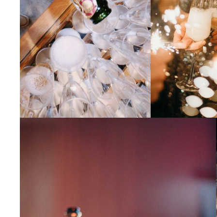
AGENDA
PHYSIOGNOMY
SECRETS
WINE
STORYTELLING
MOMENTS
EPICUREAN
DREAMS
BY