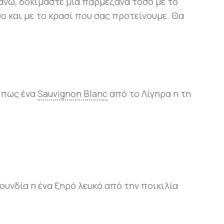
άνω, δοκιμάστε μια παρμεζάνα τόσο με το
σο και με το κρασί που σας προτείνουμε. Θα
όπως ένα
Sauvignon Blanc
από το Λίγηρα η τη
υνδία η ένα ξηρό λευκό από την ποικιλία