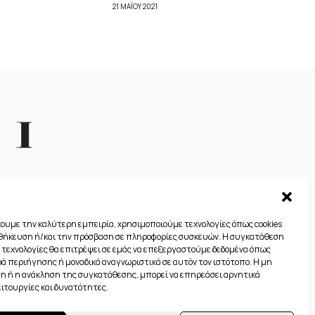
21 ΜΑΪ́ΟΥ 2021
χουμε την καλύτερη εμπειρία, χρησιμοποιούμε τεχνολογίες όπως cookies
οθήκευση ή/και την πρόσβαση σε πληροφορίες συσκευών. Η συγκατάθεση
ς τεχνολογίες θα επιτρέψει σε εμάς να επεξεργαστούμε δεδομένα όπως
 περιήγησης ή μοναδικά αναγνωριστικά σε αυτόν τον ιστότοπο. Η μη
 ή η ανάκληση της συγκατάθεσης, μπορεί να επηρεάσει αρνητικά
Πολιτική απορρήτου
Πολιτική Cookies (ΕΕ)
ειτουργίες και δυνατότητες.