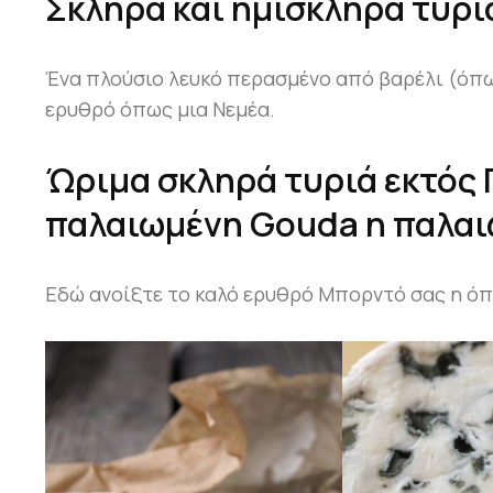
AGENDA
Σκληρά και ημίσκληρα τυρι
PHYSIOGNOMY
Ένα πλούσιο λευκό περασμένο από βαρέλι (όπ
ερυθρό όπως μια Νεμέα.
SECRETS
WINE
Ώριμα σκληρά τυριά εκτός 
παλαιωμένη Gouda η παλαι
STORYTELLING
MOMENTS
Εδώ ανοίξτε το καλό ερυθρό Μπορντό σας η όπο
EPICUREAN
DREAMS
BY