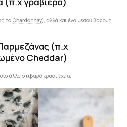
ά (π.χ γραβιέρα)
ως το
Chardonnay
), αλλά και ένα μέσου βάρους
Παρμεζάνας (π.χ
ωμένο Cheddar)
ιο άλλο στιβαρό κρασί έχετε.