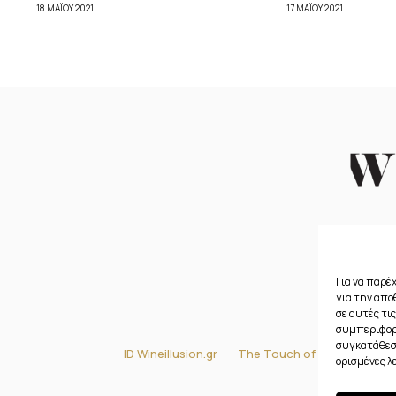
18 ΜΑΪ́ΟΥ 2021
17 ΜΑΪ́ΟΥ 2021
Για να παρέ
για την απ
σε αυτές τι
συμπεριφορά
συγκατάθεση
ID Wineillusion.gr
The Touch of Gastronomy
ορισμένες λ