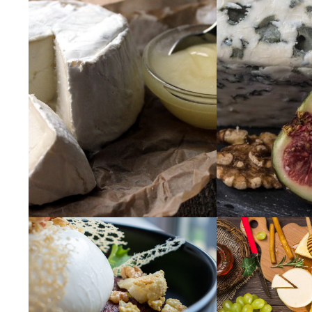
NIGHT
&
MORE
TRAVELOGUE
LIFESTYLE
CONTACT
US
Search