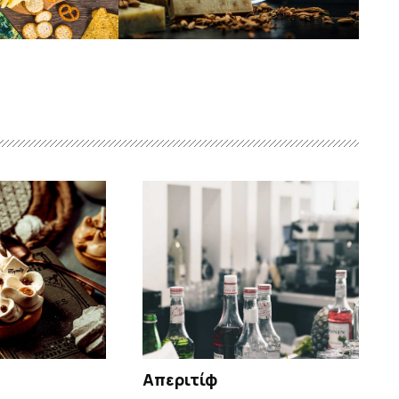
Απεριτίφ