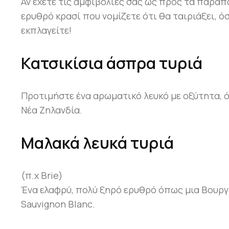
Αν έχετε τις αμφιβολίες σας ως προς τα παραπ
ερυθρό κρασί που νομίζετε ότι θα ταιριάξει, ό
εκπλαγείτε!
Κατσικίσια άσπρα τυριά
Προτιμήστε ένα αρωματικό λευκό με οξύτητα, 
Νέα Ζηλανδία.
Μαλακά λευκά τυριά
(π.χ Brie)
Ένα ελαφρύ, πολύ ξηρό ερυθρό όπως μια Βουργο
Sauvignon Blanc.