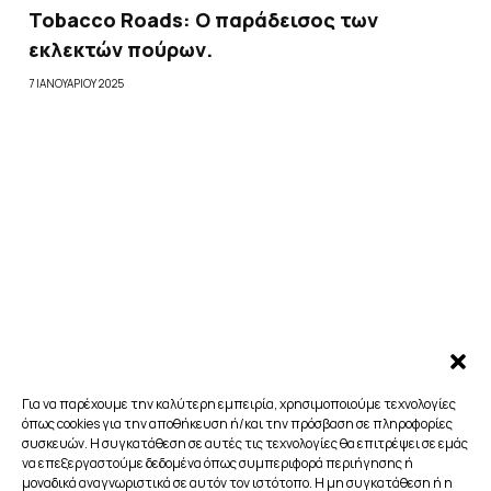
Tobacco Roads: Ο παράδεισος των
εκλεκτών πούρων.
7 ΙΑΝΟΥΑΡΊΟΥ 2025
Για να παρέχουμε την καλύτερη εμπειρία, χρησιμοποιούμε τεχνολογίες
όπως cookies για την αποθήκευση ή/και την πρόσβαση σε πληροφορίες
συσκευών. Η συγκατάθεση σε αυτές τις τεχνολογίες θα επιτρέψει σε εμάς
να επεξεργαστούμε δεδομένα όπως συμπεριφορά περιήγησης ή
μοναδικά αναγνωριστικά σε αυτόν τον ιστότοπο. Η μη συγκατάθεση ή η