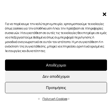
Για να παρέχουμε την καλύτερη εμπειρία, χρησιμοποιούμε τεχνολογίες
όπως cookies για την αποθήκευση ή/και την πρόσβαση σε πληροφορίες
συσκευών. Η συγκατάθεση σε αυτές τις τεχνολογίες θα επιτρέψει σε εμάς
να επεξεργαστούμε δεδομένα όπως συμπεριφορά περιήγησης ή
μοναδικά αναγνωριστικά σε αυτόν τον ιστότοπο. Η μη συγκατάθεση ή η
ανάκληση της συγκατάθεσης, μπορεί να επηρεάσει αρνητικά ορισμένες
λειτουργίες και δυνατότητες.
Αποδέχομαι
Δεν αποδέχομαι
Προτιμήσεις
Πολιτική Cookies