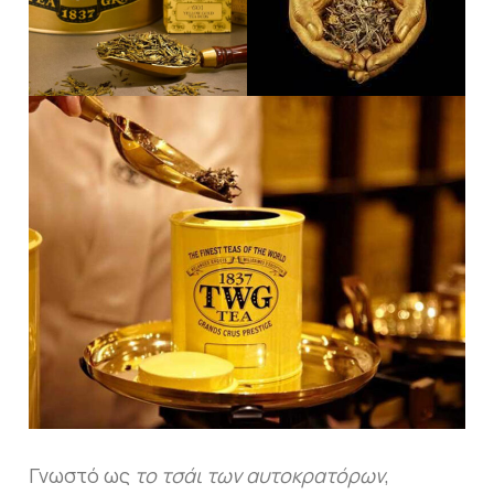
Γνωστό ως
το τσάι των αυτοκρατόρων
,