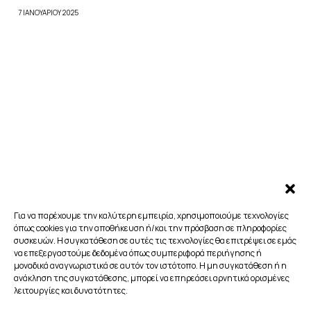
7 ΙΑΝΟΥΑΡΊΟΥ 2025
Για να παρέχουμε την καλύτερη εμπειρία, χρησιμοποιούμε τεχνολογίες
όπως cookies για την αποθήκευση ή/και την πρόσβαση σε πληροφορίες
συσκευών. Η συγκατάθεση σε αυτές τις τεχνολογίες θα επιτρέψει σε εμάς
να επεξεργαστούμε δεδομένα όπως συμπεριφορά περιήγησης ή
μοναδικά αναγνωριστικά σε αυτόν τον ιστότοπο. Η μη συγκατάθεση ή η
ανάκληση της συγκατάθεσης, μπορεί να επηρεάσει αρνητικά ορισμένες
λειτουργίες και δυνατότητες.