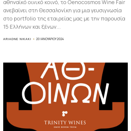
αθηναϊκό οινικό κοινό, το Oenocosmos Wine Fair
ανεβαίνει στη Θεσσαλονίκη για μια γευσιγνωσία
στο portfolio της εταιρείας μας με την παρουσία
15 Ελλήνων και ξένων...
20 ΙΑΝΟΥΑΡΊΟΥ 2024
ARIADNE NIKAKI