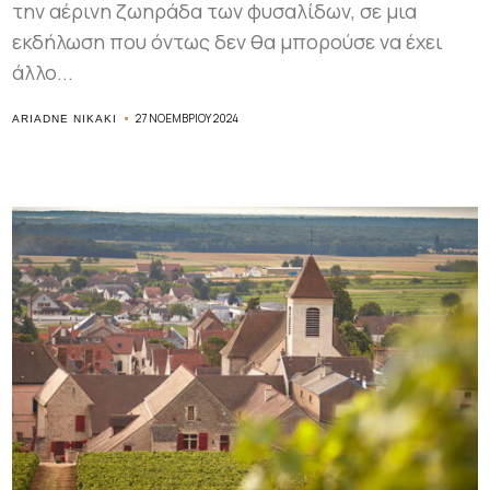
την αέρινη ζωηράδα των φυσαλίδων, σε μια
εκδήλωση που όντως δεν θα μπορούσε να έχει
άλλο...
27 ΝΟΕΜΒΡΊΟΥ 2024
ARIADNE NIKAKI