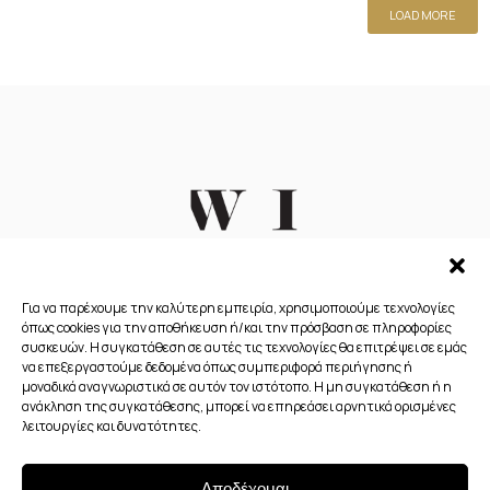
LOAD MORE
Για να παρέχουμε την καλύτερη εμπειρία, χρησιμοποιούμε τεχνολογίες
όπως cookies για την αποθήκευση ή/και την πρόσβαση σε πληροφορίες
συσκευών. Η συγκατάθεση σε αυτές τις τεχνολογίες θα επιτρέψει σε εμάς
να επεξεργαστούμε δεδομένα όπως συμπεριφορά περιήγησης ή
μοναδικά αναγνωριστικά σε αυτόν τον ιστότοπο. Η μη συγκατάθεση ή η
ανάκληση της συγκατάθεσης, μπορεί να επηρεάσει αρνητικά ορισμένες
λειτουργίες και δυνατότητες.
ID Wineillusion.gr
The Touch of Gastronomy
Πολιτική απορρήτου
Πολιτική Cookies (ΕΕ)
Αποδέχομαι